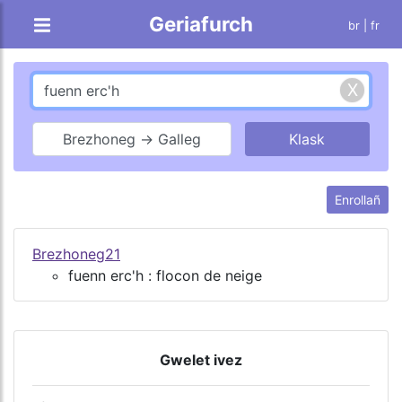
Geriafurch
br |
fr
Brezhoneg → Galleg
Enrollañ
Brezhoneg21
fuenn erc'h : flocon de neige
Gwelet ivez