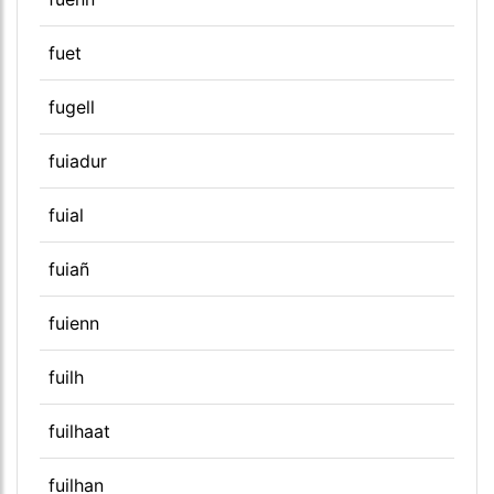
fuet
fugell
fuiadur
fuial
fuiañ
fuienn
fuilh
fuilhaat
fuilhan