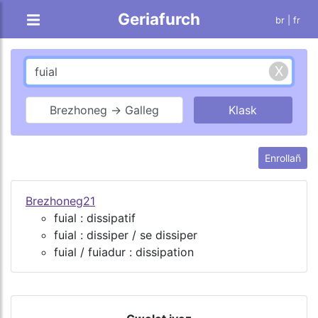
Geriafurch
br |
fr
Brezhoneg → Galleg
Enrollañ
Brezhoneg21
fuial : dissipatif
fuial : dissiper / se dissiper
fuial / fuiadur : dissipation