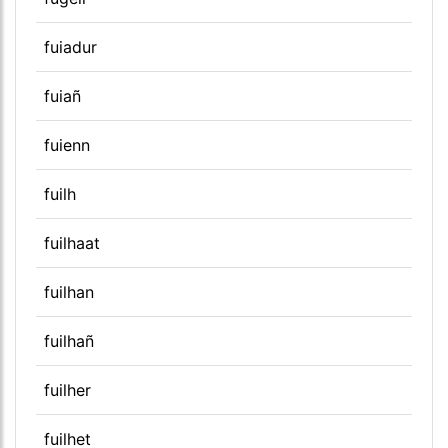
fuiadur
fuiañ
fuienn
fuilh
fuilhaat
fuilhan
fuilhañ
fuilher
fuilhet