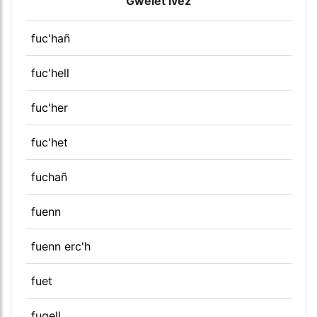
Gwelet ivez
fuc'hañ
fuc'hell
fuc'her
fuc'het
fuchañ
fuenn
fuenn erc'h
fuet
fugell