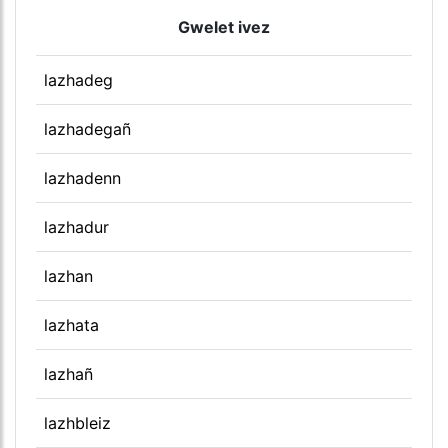
Gwelet ivez
lazhadeg
lazhadegañ
lazhadenn
lazhadur
lazhan
lazhata
lazhañ
lazhbleiz