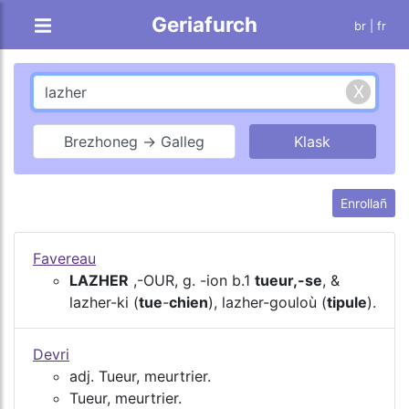
Geriafurch
br |
fr
Brezhoneg → Galleg
Enrollañ
Favereau
LAZHER
,-OUR, g. -ion b.1
tueur,-se
, &
lazher-ki (
tue
-
chien
), lazher-gouloù (
tipule
).
Devri
adj. Tueur, meurtrier.
Tueur, meurtrier.