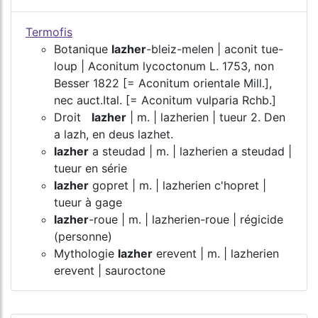
Termofis
Botanique
lazher
-bleiz-melen | aconit tue-
loup | Aconitum lycoctonum L. 1753, non
Besser 1822 [= Aconitum orientale Mill.],
nec auct.Ital. [= Aconitum vulparia Rchb.]
Droit
lazher
| m. | lazherien | tueur 2. Den
a lazh, en deus lazhet.
lazher
a steudad | m. | lazherien a steudad |
tueur en série
lazher
gopret | m. | lazherien c'hopret |
tueur à gage
lazher
-roue | m. | lazherien-roue | régicide
(personne)
Mythologie
lazher
erevent | m. | lazherien
erevent | sauroctone