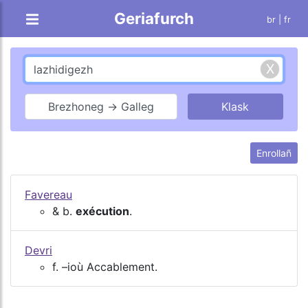
Geriafurch
br |
fr
Brezhoneg → Galleg
Enrollañ
Favereau
& b.
exécution
.
Devri
f. –ioù Accablement.