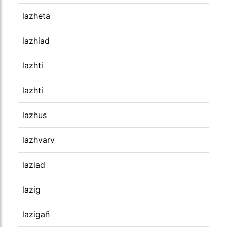
lazheta
lazhiad
lazhti
lazhti
lazhus
lazhvarv
laziad
lazig
lazigañ