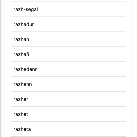
razh-segal
razhadur
razhan
razhañ
razhedenn
razhenn
razher
razhet
razheta