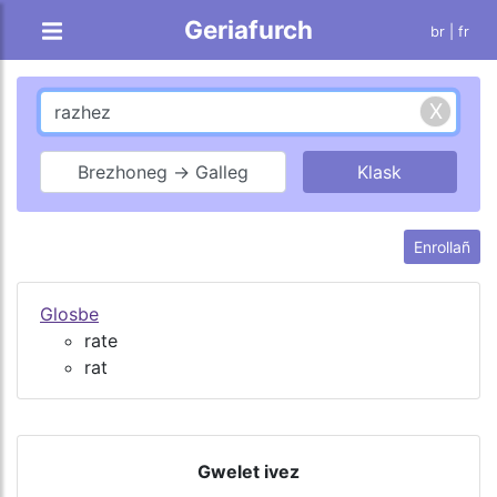
Geriafurch
br |
fr
Brezhoneg → Galleg
Enrollañ
Glosbe
rate
rat
Gwelet ivez