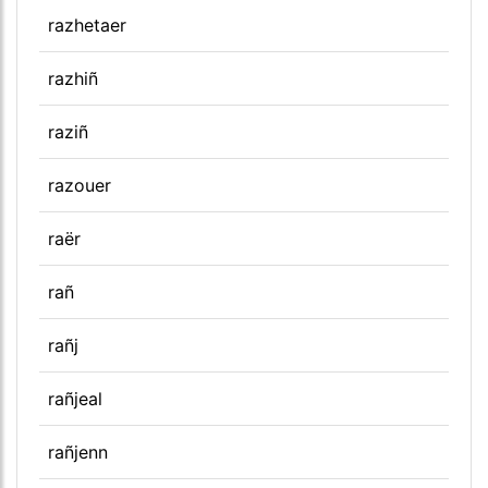
razhetaer
razhiñ
raziñ
razouer
raër
rañ
rañj
rañjeal
rañjenn