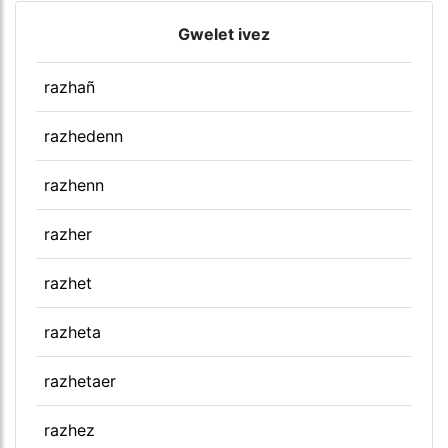
Gwelet ivez
razhañ
razhedenn
razhenn
razher
razhet
razheta
razhetaer
razhez