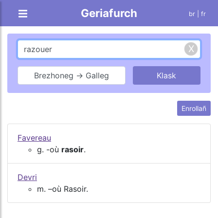
Geriafurch
br |
fr
Brezhoneg → Galleg
Enrollañ
Favereau
g. -où
rasoir
.
Devri
m. –où Rasoir.