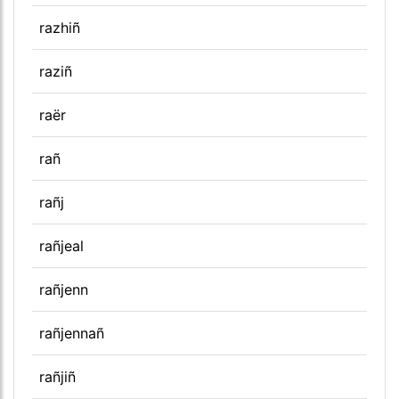
razhiñ
raziñ
raër
rañ
rañj
rañjeal
rañjenn
rañjennañ
rañjiñ