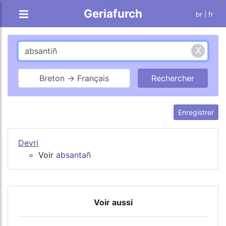
Geriafurch
br
| fr
Breton → Français
Enregistrer
Devri
Voir
absantañ
Voir aussi