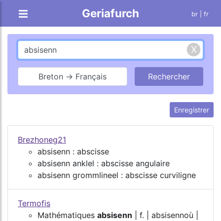
Geriafurch
br
| fr
Breton → Français
Enregistrer
Brezhoneg21
absisenn : abscisse
absisenn anklel : abscisse angulaire
absisenn grommlineel : abscisse curviligne
Termofis
Mathématiques
absisenn
| f. | absisennoù |