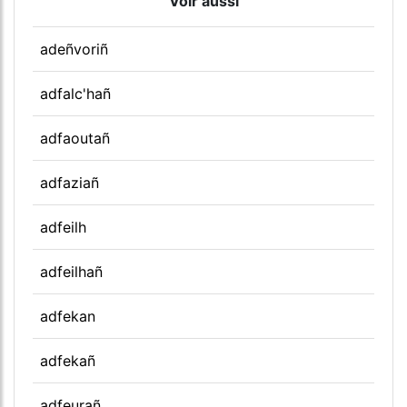
Voir aussi
adeñvoriñ
adfalc'hañ
adfaoutañ
adfaziañ
adfeilh
adfeilhañ
adfekan
adfekañ
adfeurañ