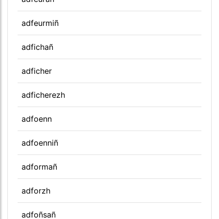
adfeurmiñ
adfichañ
adficher
adficherezh
adfoenn
adfoenniñ
adformañ
adforzh
adfoñsañ