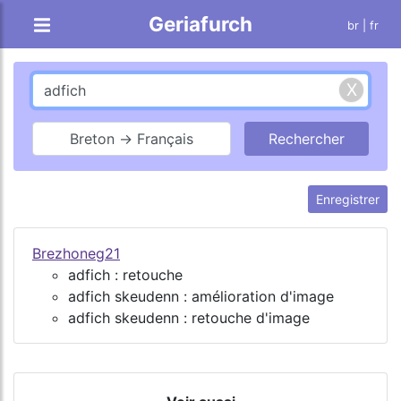
Geriafurch
br
| fr
Breton → Français
Enregistrer
Brezhoneg21
adfich : retouche
adfich skeudenn : amélioration d'image
adfich skeudenn : retouche d'image