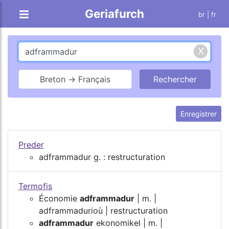
Geriafurch
br
| fr
Breton → Français
Enregistrer
Preder
adframmadur g. : restructuration
Termofis
Économie
adframmadur
| m. |
adframmadurioù | restructuration
adframmadur
ekonomikel | m. |