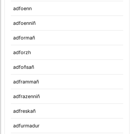
adfoenn
adfoenniñ
adformañ
adforzh
adfoñsañ
adframmañ
adfrazenniñ
adfreskañ
adfurmadur