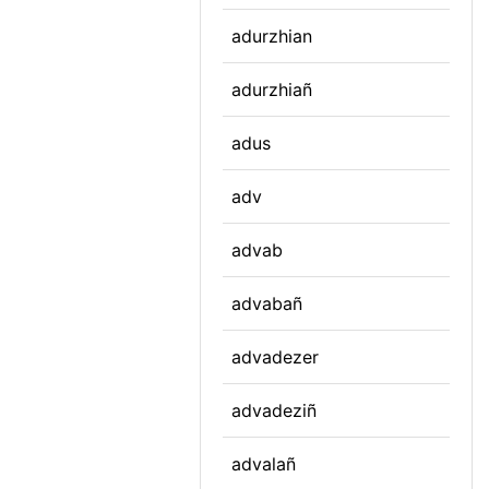
adurzhian
adurzhiañ
adus
adv
advab
advabañ
advadezer
advadeziñ
advalañ