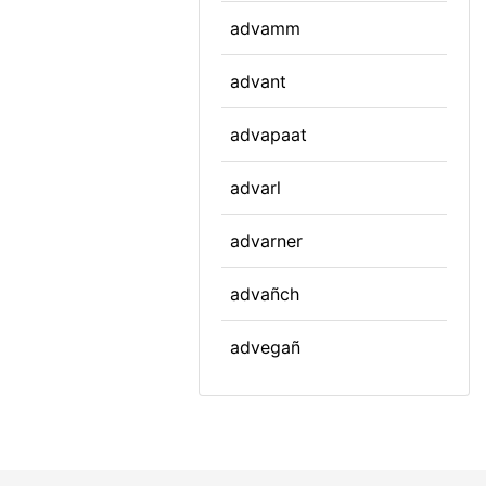
advamm
advant
advapaat
advarl
advarner
advañch
advegañ