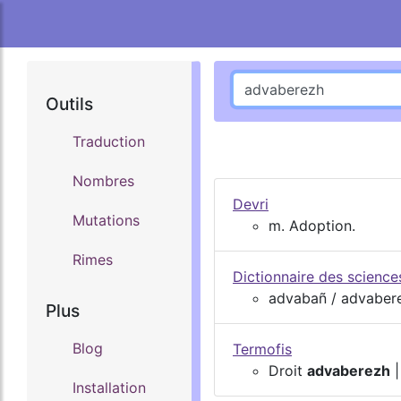
Outils
Traduction
Nombres
Devri
Mutations
m. Adoption.
Rimes
Dictionnaire des scienc
advabañ / advabere
Plus
Blog
Termofis
Droit
advaberezh
|
Installation