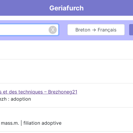
Geriafurch
Breton → Français
es et des techniques – Brezhoneg21
zh : adoption
 mass.m. | filiation adoptive