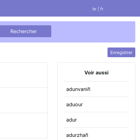
br
| fr
Enregistrer
Voir aussi
adunvaniñ
aduour
adur
adurzhañ