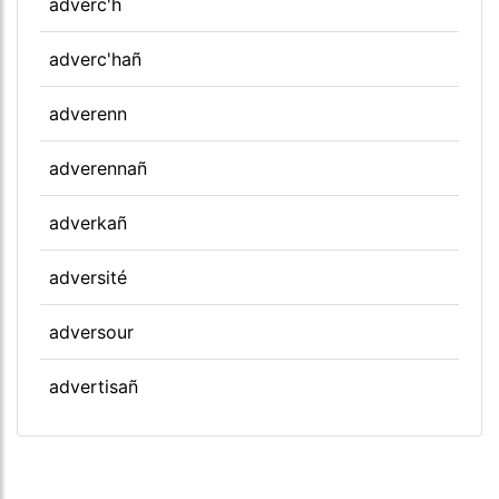
adverc'h
adverc'hañ
adverenn
adverennañ
adverkañ
adversité
adversour
advertisañ