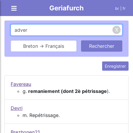
Geriafurch
br
| fr
Breton → Français
Enregistrer
Favereau
g.
remaniement (dont 2è pétrissage
).
Devri
m. Repétrissage.
Brezhoneg21