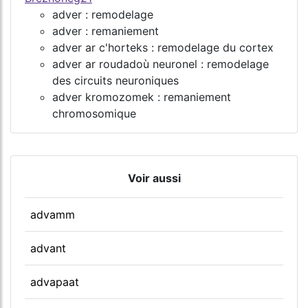
adver : remodelage
adver : remaniement
adver ar c'horteks : remodelage du cortex
adver ar roudadoù neuronel : remodelage
des circuits neuroniques
adver kromozomek : remaniement
chromosomique
Voir aussi
advamm
advant
advapaat