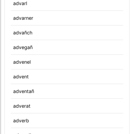
advarl
advarner
advañch
advegañ
advenel
advent
adventañ
adverat
adverb