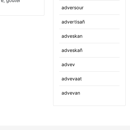
re, goûter
adversour
advertisañ
adveskan
adveskañ
advev
advevaat
advevan