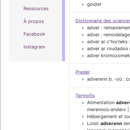
gouter
Ressources
Dictionnaire des scienc
À propos
adver : remaniemen
Facebook
adver : remodelage
adver ar c'horteks
Instagram
adver ar roudadoù 
adver kromozomek
Preder
adverenn b. -où : co
Termofis
Alimentation
adver
merennoù-enderv |
Hébergement et to
Loisir
adverenn
len