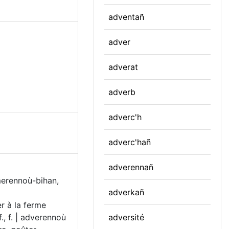
adventañ
adver
adverat
adverb
adverc'h
adverc'hañ
adverennañ
 merennoù-bihan,
adverkañ
er à la ferme
., f. | adverennoù
adversité