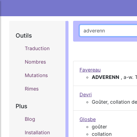
Outils
Traduction
Nombres
Favereau
Mutations
ADVERENN
, a-w. 
Rimes
Devri
Goûter, collation de
Plus
Blog
Glosbe
goûter
Installation
collation