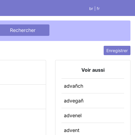
br
| fr
Enregistrer
Voir aussi
advañch
advegañ
advenel
advent