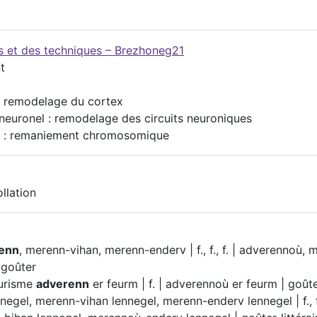
es et des techniques – Brezhoneg21
t
 : remodelage du cortex
neuronel : remodelage des circuits neuroniques
 : remaniement chromosomique
llation
enn
, merenn-vihan, merenn-enderv | f., f., f. | adverennoù,
 goûter
urisme
adverenn
er feurm | f. | adverennoù er feurm | goût
negel, merenn-vihan lennegel, merenn-enderv lennegel | f., f