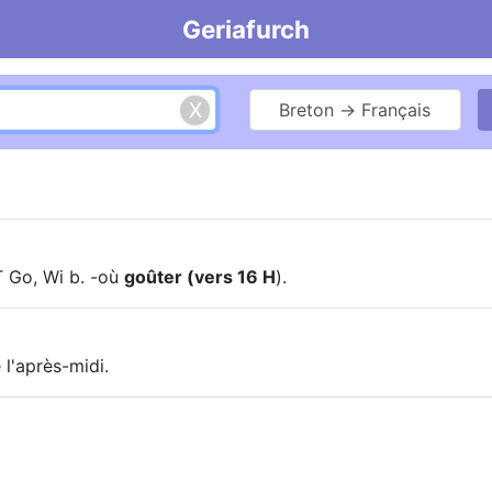
Geriafurch
Breton → Français
T Go, Wi b. -où
goûter (vers 16 H
).
 l'après-midi.