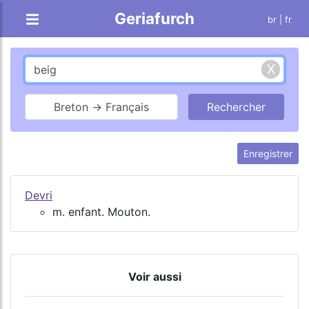
Geriafurch
br
| fr
Breton → Français
Enregistrer
Devri
m. enfant. Mouton.
Voir aussi