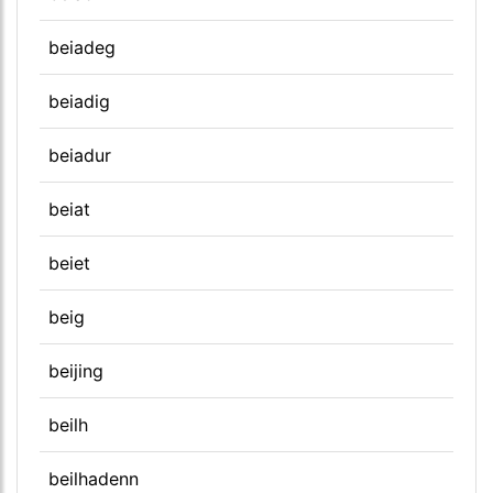
beiadeg
beiadig
beiadur
beiat
beiet
beig
beijing
beilh
beilhadenn