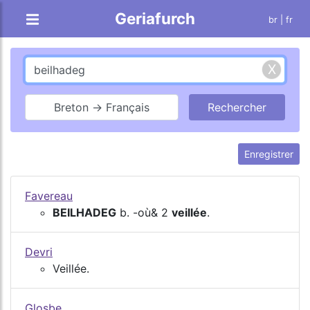
Geriafurch
br
| fr
Breton → Français
Enregistrer
Favereau
BEILHADEG
b. -où& 2
veillée
.
Devri
Veillée.
Glosbe