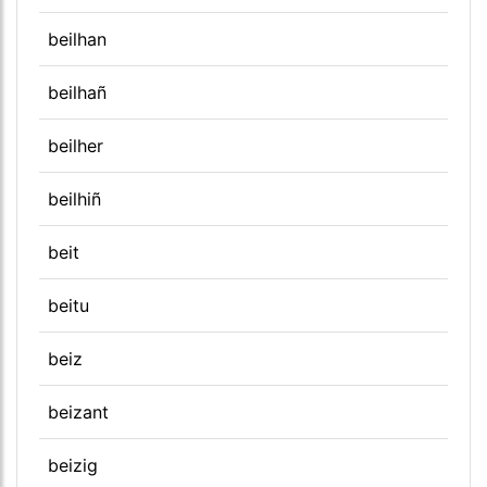
beilhan
beilhañ
beilher
beilhiñ
beit
beitu
beiz
beizant
beizig