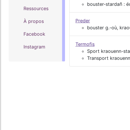
bouster-stardañ : é
Ressources
Preder
À propos
bouster g.-où, krao
Facebook
Termofis
Instagram
Sport kraouenn-st
Transport kraouen