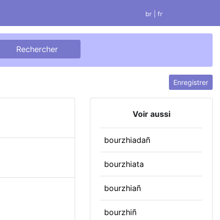
br
| fr
Enregistrer
Voir aussi
bourzhiadañ
bourzhiata
bourzhiañ
bourzhiñ