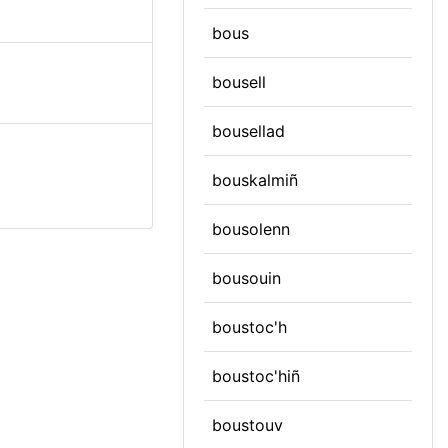
bous
bousell
bousellad
bouskalmiñ
bousolenn
bousouin
boustoc'h
boustoc'hiñ
boustouv