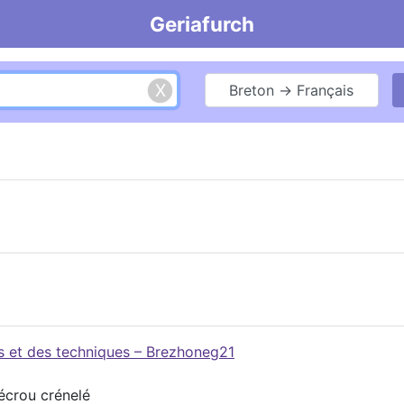
Geriafurch
Breton → Français
es et des techniques – Brezhoneg21
 écrou crénelé