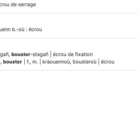
crou de serrage
uenn b.-où : écrou
agañ,
bouster
-stagañ | écrou de fixation
n,
bouster
| f., m. | kraouennoù, bousteroù | écrou