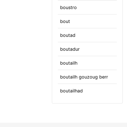
boustro
bout
boutad
boutadur
boutailh
boutailh gouzoug berr
boutailhad