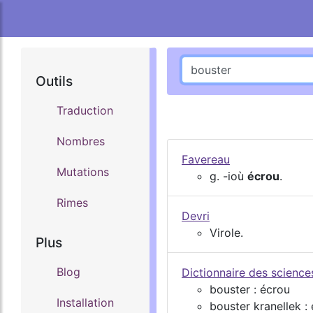
Outils
Traduction
Nombres
Favereau
Mutations
g. -ioù
écrou
.
Rimes
Devri
Virole.
Plus
Blog
Dictionnaire des scienc
bouster : écrou
Installation
bouster kranellek :