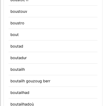
boustouv
boustro
bout
boutad
boutadur
boutailh
boutailh gouzoug berr
boutailhad
boutailhadoù