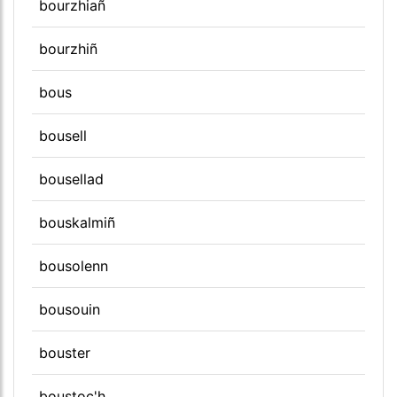
bourzhiañ
bourzhiñ
bous
bousell
bousellad
bouskalmiñ
bousolenn
bousouin
bouster
boustoc'h