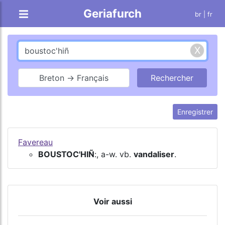
Geriafurch
br
| fr
Breton → Français
Enregistrer
Favereau
BOUSTOC'HIÑ
:, a-w. vb.
vandaliser
.
Voir aussi