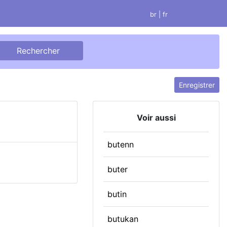
br
| fr
Enregistrer
Voir aussi
butenn
buter
butin
butukan