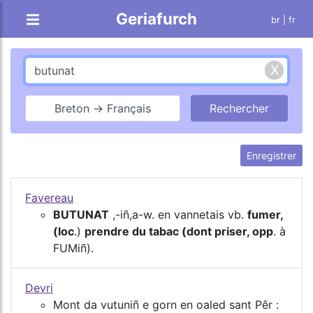
Geriafurch
br
| fr
Breton → Français
Enregistrer
Favereau
BUTUNAT
,-iñ,a-w. en vannetais vb.
fumer,
(loc
.)
prendre du tabac (dont priser, opp
. à
FUMiñ).
Devri
Mont da vutuniñ e gorn en oaled sant Pêr :