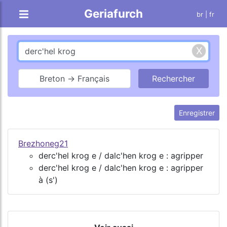
Geriafurch
br
| fr
Breton → Français
Enregistrer
Brezhoneg21
derc'hel krog e / dalc'hen krog e : agripper
derc'hel krog e / dalc'hen krog e : agripper
à (s')