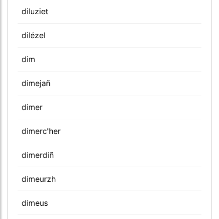
diluziet
dilézel
dim
dimejañ
dimer
dimerc'her
dimerdiñ
dimeurzh
dimeus