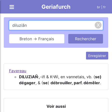
Geriafurch
br
| fr
Breton → Français
Enregistrer
Favereau
DILUZiAÑ
:,-iñ & K-Wi, en vannetais, vb. (
se)
dégager
, & (
se
)
débrouiller, parf. démêler
.
Voir aussi