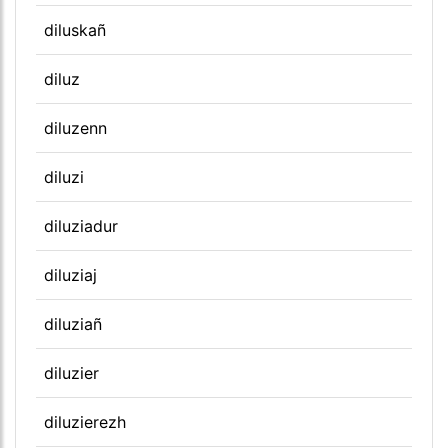
diluskañ
diluz
diluzenn
diluzi
diluziadur
diluziaj
diluziañ
diluzier
diluzierezh