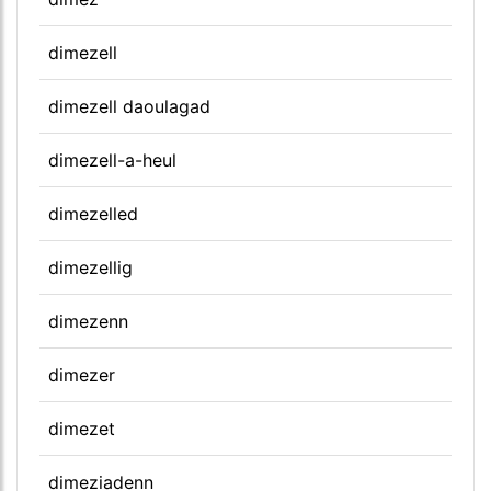
dimezell
dimezell daoulagad
dimezell-a-heul
dimezelled
dimezellig
dimezenn
dimezer
dimezet
dimeziadenn