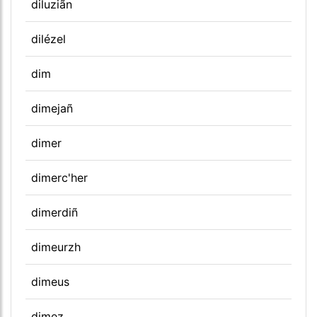
diluziãn
dilézel
dim
dimejañ
dimer
dimerc'her
dimerdiñ
dimeurzh
dimeus
dimez