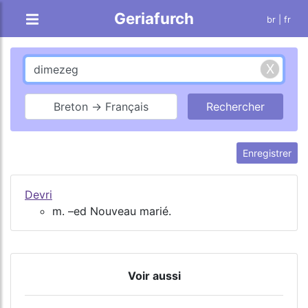
Geriafurch
br
| fr
Breton → Français
Enregistrer
Devri
m. –ed Nouveau marié.
Voir aussi