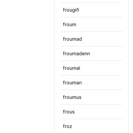
frougiñ
froum
froumad
froumadenn
froumal
frouman
froumus
frous
froz