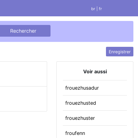
br
| fr
Enregistrer
Voir aussi
frouezhusadur
frouezhusted
frouezhuster
froufenn