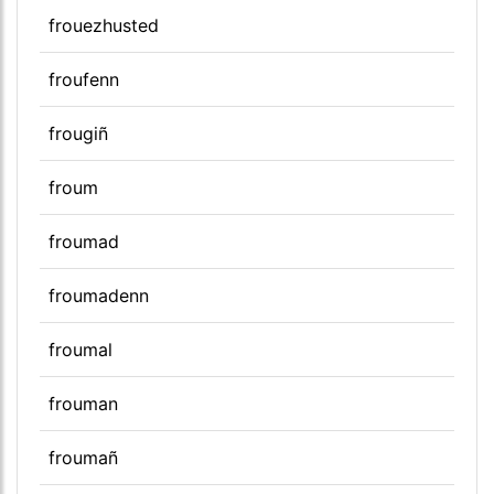
frouezhusted
froufenn
frougiñ
froum
froumad
froumadenn
froumal
frouman
froumañ