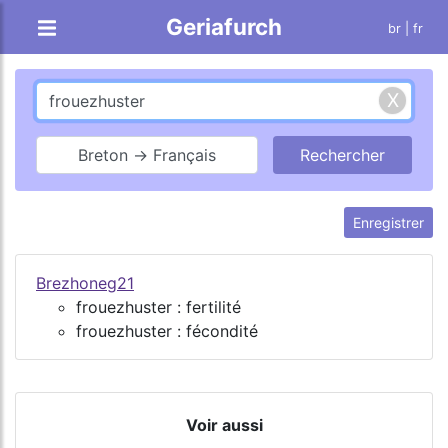
Geriafurch
br
| fr
Breton → Français
Enregistrer
Brezhoneg21
frouezhuster : fertilité
frouezhuster : fécondité
Voir aussi