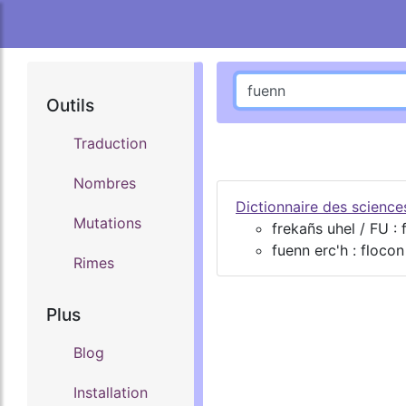
Outils
Traduction
Nombres
Dictionnaire des scienc
Mutations
frekañs uhel / FU :
fuenn erc'h : floco
Rimes
Plus
Blog
Installation