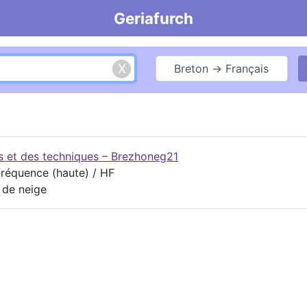
Geriafurch
Breton → Français
es et des techniques – Brezhoneg21
 fréquence (haute) / HF
n de neige