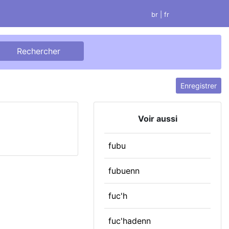
br
| fr
Enregistrer
Voir aussi
fubu
fubuenn
fuc'h
fuc'hadenn