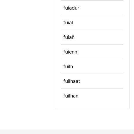
fuiadur
fuial
fuiañ
fuienn
fuilh
fuilhaat
fuilhan