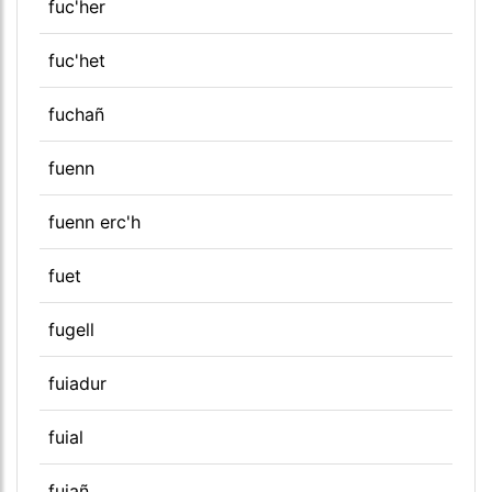
fuc'her
fuc'het
fuchañ
fuenn
fuenn erc'h
fuet
fugell
fuiadur
fuial
fuiañ