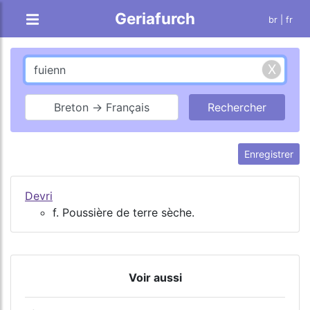
Geriafurch
br
| fr
Breton → Français
Enregistrer
Devri
f. Poussière de terre sèche.
Voir aussi