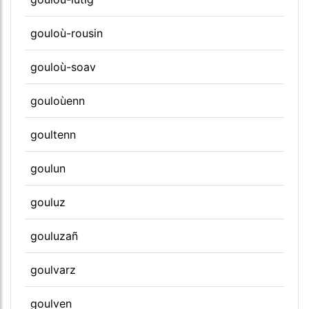
gouloù-rousin
gouloù-soav
gouloùenn
goultenn
goulun
gouluz
gouluzañ
goulvarz
goulven