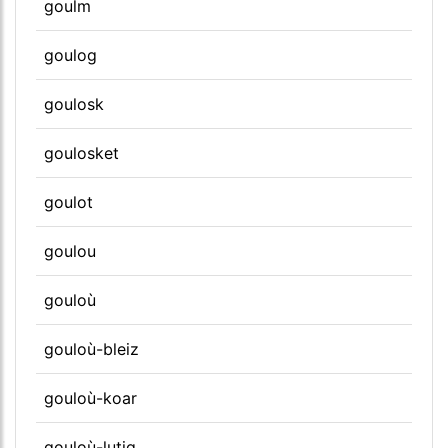
goulm
goulog
goulosk
goulosket
goulot
goulou
gouloù
gouloù-bleiz
gouloù-koar
gouloù-lutig