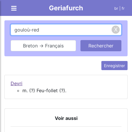
Geriafurch
br
| fr
Breton → Français
Enregistrer
Devri
m. (?) Feu-follet (?).
Voir aussi