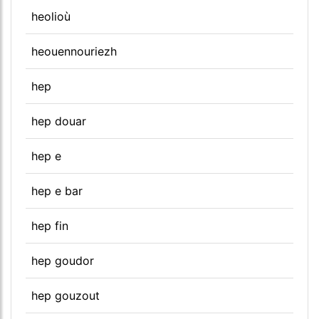
heolioù
heouennouriezh
hep
hep douar
hep e
hep e bar
hep fin
hep goudor
hep gouzout