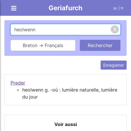
Geriafurch
br
| fr
Breton → Français
Enregistrer
Preder
heolwenn g. -où : lumière naturelle, lumière
du jour
Voir aussi