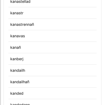
kanastellad
kanastr
kanastrennañ
kanavas
kanañ
kanberj
kandailh
kandailhañ
kanded
kandedenn