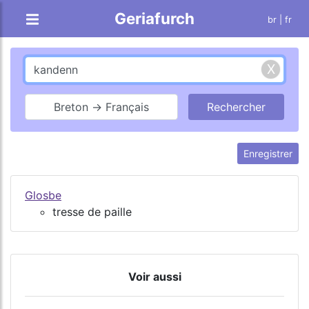
Geriafurch
br
| fr
Breton → Français
Enregistrer
Glosbe
tresse de paille
Voir aussi