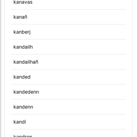
kanavas
kanañ
kanberj
kandailh
kandailhañ
kanded
kandedenn
kandenn
kandi
kandren