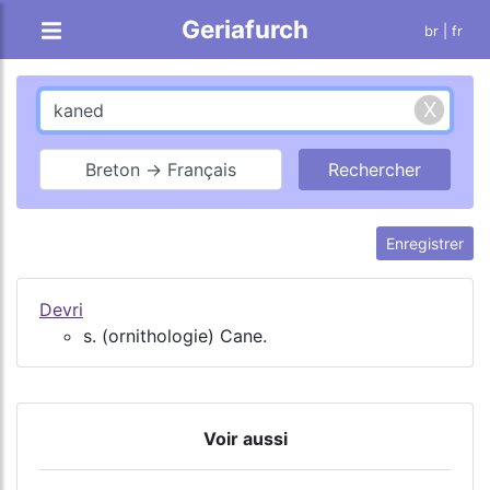
Geriafurch
br
| fr
Breton → Français
Enregistrer
Devri
s. (ornithologie) Cane.
Voir aussi