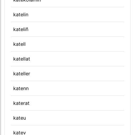
katelin
kateliñ
katell
katellat
kateller
katenn
katerat
kateu
katev