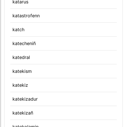
katarus
katastrofenn
katch
katecheniñ
katedral
katekism
katekiz
katekizadur
katekizañ
katekolamin