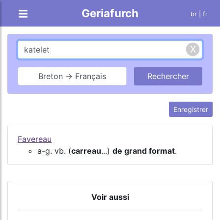
Geriafurch
br
| fr
Breton → Français
Enregistrer
Favereau
a-g. vb. (
carreau
...)
de grand format
.
Voir aussi