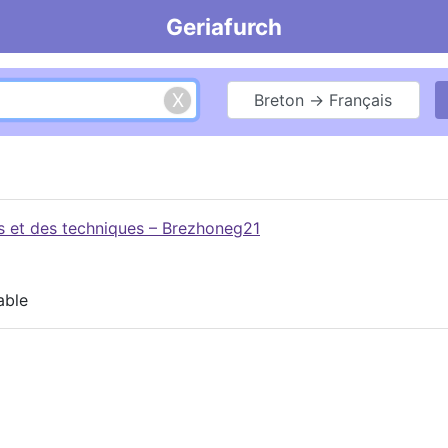
Geriafurch
Breton → Français
es et des techniques – Brezhoneg21
able