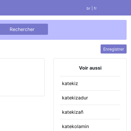
br
| fr
Enregistrer
Voir aussi
katekiz
katekizadur
katekizañ
katekolamin