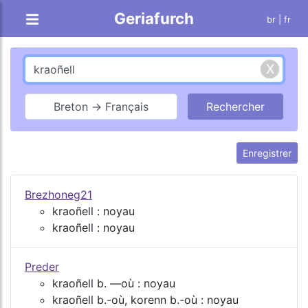
Geriafurch
br
| fr
Breton → Français
Enregistrer
Brezhoneg21
kraoñell : noyau
kraoñell : noyau
Preder
kraoñell b. ―où : noyau
kraoñell b.-où, korenn b.-où : noyau