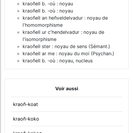
kraoñell b. -où : noyau
kraoñell b. -où : noyau
kraoñell an heñveldelvadur : noyau de
l'homomorphisme
kraoñell ur c'hendelvadur : noyau de
l'isomorphisme
kraoñell ster : noyau de sens (Sémant.)
kraoñell ar me : noyau du moi (Psychan.)
kraoñell b. -où : noyau, nucleus
Voir aussi
kraoñ-koat
kraoñ-koko