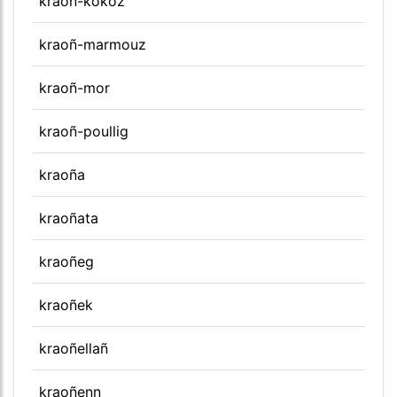
kraoñ-kokoz
kraoñ-marmouz
kraoñ-mor
kraoñ-poullig
kraoña
kraoñata
kraoñeg
kraoñek
kraoñellañ
kraoñenn