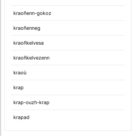
kraoñenn-gokoz
kraoñenneg
kraoñkelvesa
kraoñkelvezenn
kraoù
krap
krap-ouzh-krap
krapad