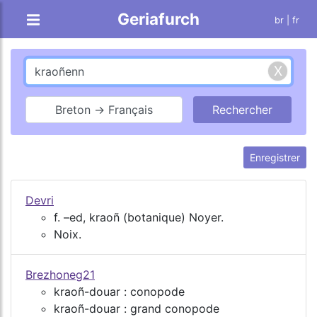
Geriafurch
br
| fr
Breton → Français
Enregistrer
Devri
f. –ed, kraoñ (botanique) Noyer.
Noix.
Brezhoneg21
kraoñ-douar : conopode
kraoñ-douar : grand conopode