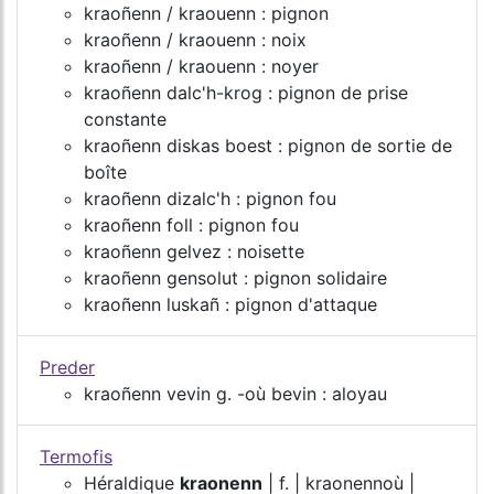
kraoñenn / kraouenn : pignon
kraoñenn / kraouenn : noix
kraoñenn / kraouenn : noyer
kraoñenn dalc'h-krog : pignon de prise
constante
kraoñenn diskas boest : pignon de sortie de
boîte
kraoñenn dizalc'h : pignon fou
kraoñenn foll : pignon fou
kraoñenn gelvez : noisette
kraoñenn gensolut : pignon solidaire
kraoñenn luskañ : pignon d'attaque
Preder
kraoñenn vevin g. -où bevin : aloyau
Termofis
Héraldique
kraonenn
| f. | kraonennoù |