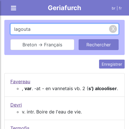
Geriafurch
br
| fr
Breton → Français
Enregistrer
Favereau
,
var
. -at - en vannetais vb. 2 (
s') alcooliser
.
Devri
v. intr. Boire de l'eau de vie.
Termofis