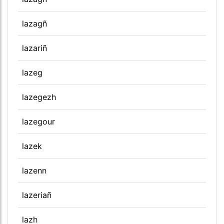
lazagñ
lazariñ
lazeg
lazegezh
lazegour
lazek
lazenn
lazeriañ
lazh