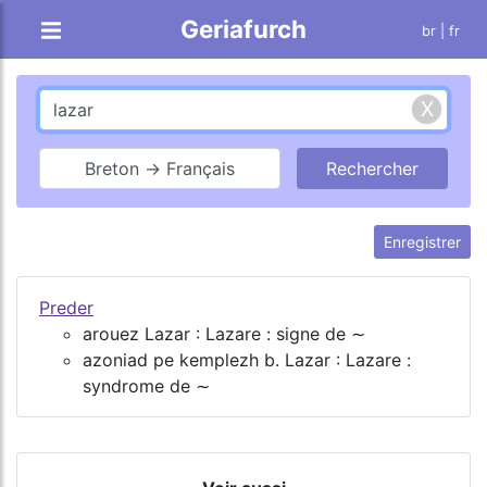
Geriafurch
br
| fr
Breton → Français
Enregistrer
Preder
arouez Lazar : Lazare : signe de ∼
azoniad pe kemplezh b. Lazar : Lazare :
syndrome de ∼