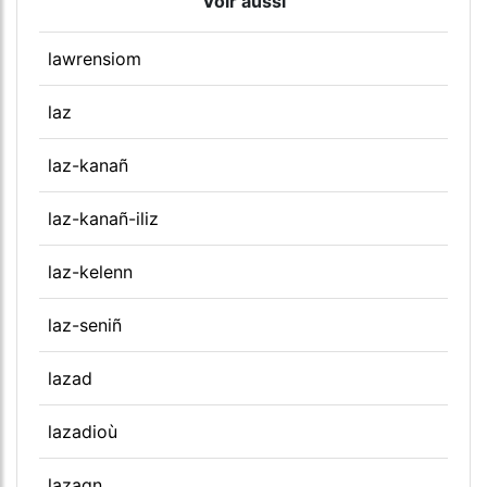
Voir aussi
lawrensiom
laz
laz-kanañ
laz-kanañ-iliz
laz-kelenn
laz-seniñ
lazad
lazadioù
lazagn