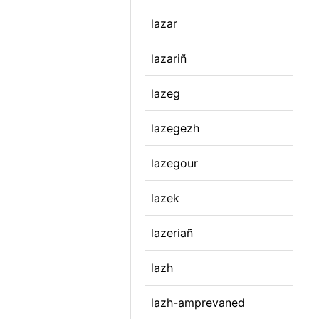
lazar
lazariñ
lazeg
lazegezh
lazegour
lazek
lazeriañ
lazh
lazh-amprevaned