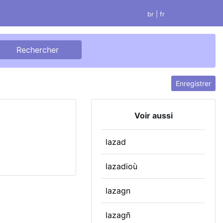
br
| fr
Enregistrer
Voir aussi
lazad
lazadioù
lazagn
lazagñ