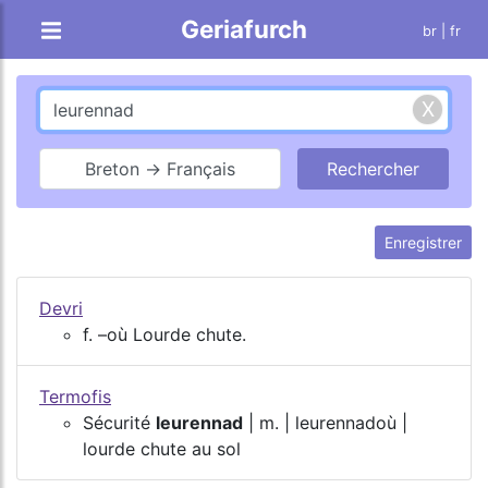
Geriafurch
br
| fr
Breton → Français
Enregistrer
Devri
f. –où Lourde chute.
Termofis
Sécurité
leurennad
| m. | leurennadoù |
lourde chute au sol