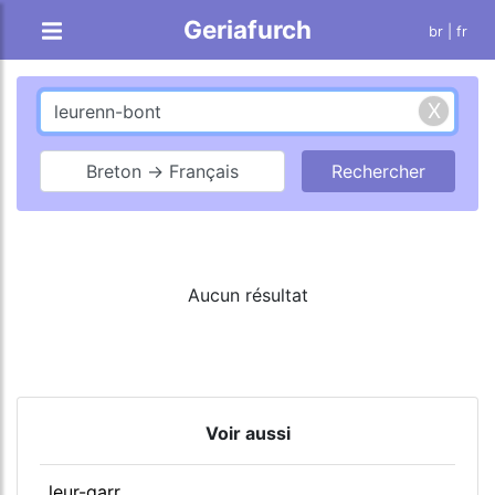
Geriafurch
br
| fr
Breton → Français
Aucun résultat
Voir aussi
leur-garr