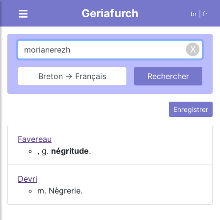
Geriafurch
br
| fr
Breton → Français
Enregistrer
Favereau
, g.
négritude
.
Devri
m. Nègrerie.