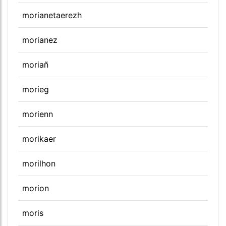
morianetaerezh
morianez
moriañ
morieg
morienn
morikaer
morilhon
morion
moris