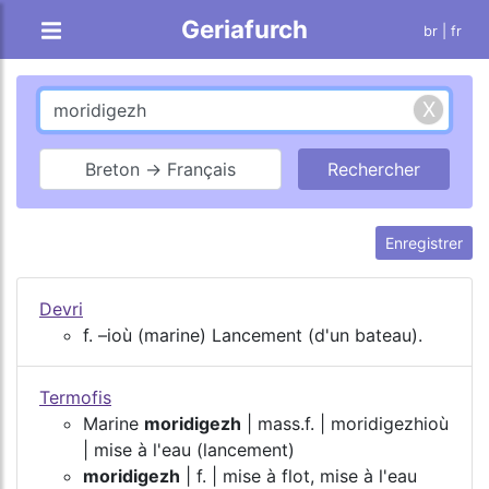
Geriafurch
br
| fr
Breton → Français
Enregistrer
Devri
f. –ioù (marine) Lancement (d'un bateau).
Termofis
Marine
moridigezh
| mass.f. | moridigezhioù
| mise à l'eau (lancement)
moridigezh
| f. | mise à flot, mise à l'eau