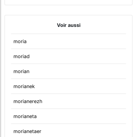
Voir aussi
moria
moriad
morian
morianek
morianerezh
morianeta
morianetaer