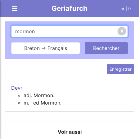
Geriafurch
br
| fr
Breton → Français
Enregistrer
Devri
adj. Mormon.
m. –ed Mormon.
Voir aussi