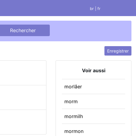
br
| fr
Enregistrer
Voir aussi
morlâer
morm
mormilh
mormon