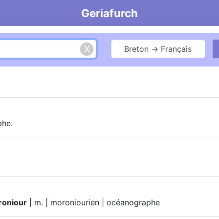
Geriafurch
Breton → Français
phe.
oniour
| m. | moroniourien | océanographe