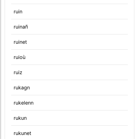
ruin
ruinañ
ruinet
ruioù
ruiz
rukagn
rukelenn
rukun
rukunet