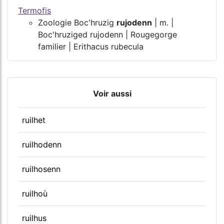
Termofis
Zoologie Boc'hruzig
rujodenn
| m. |
Boc'hruziged rujodenn | Rougegorge
familier | Erithacus rubecula
Voir aussi
ruilhet
ruilhodenn
ruilhosenn
ruilhoù
ruilhus