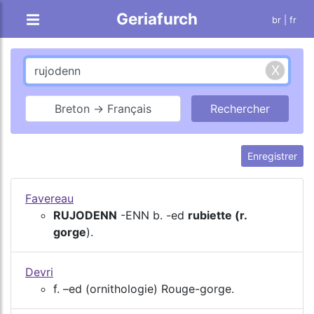
Geriafurch
br
| fr
Breton → Français
Enregistrer
Favereau
RUJODENN
-ENN b. -ed
rubiette (r.
gorge
).
Devri
f. –ed (ornithologie) Rouge-gorge.