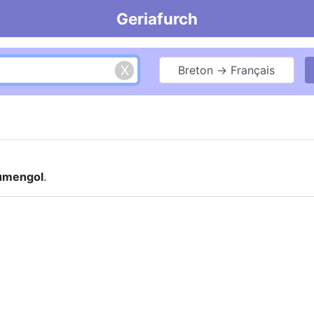
Geriafurch
Breton → Français
umengol
.