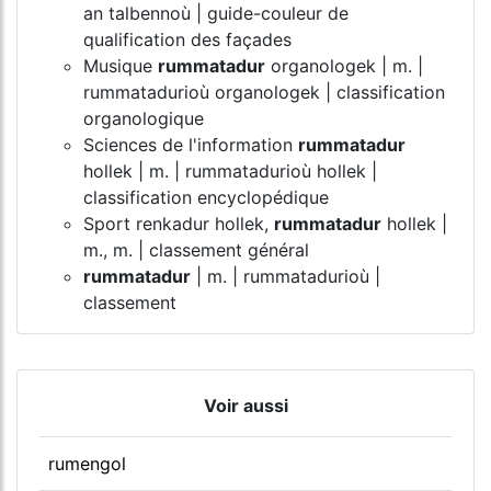
an talbennoù | guide-couleur de
qualification des façades
Musique
rummatadur
organologek | m. |
rummatadurioù organologek | classification
organologique
Sciences de l'information
rummatadur
hollek | m. | rummatadurioù hollek |
classification encyclopédique
Sport renkadur hollek,
rummatadur
hollek |
m., m. | classement général
rummatadur
| m. | rummatadurioù |
classement
Voir aussi
rumengol