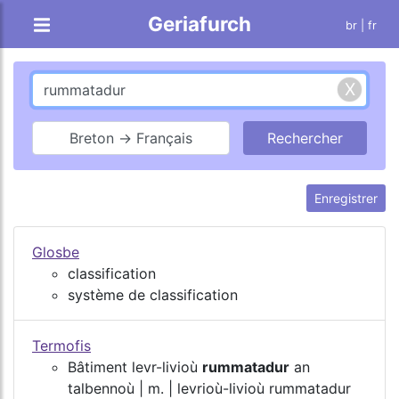
Geriafurch
br
| fr
Breton → Français
Enregistrer
Glosbe
classification
système de classification
Termofis
Bâtiment levr-livioù
rummatadur
an
talbennoù | m. | levrioù-livioù rummatadur