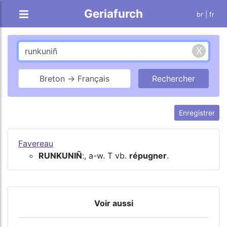
Geriafurch
br
| fr
Breton → Français
Enregistrer
Favereau
RUNKUNIÑ
:, a-w. T vb.
répugner
.
Voir aussi