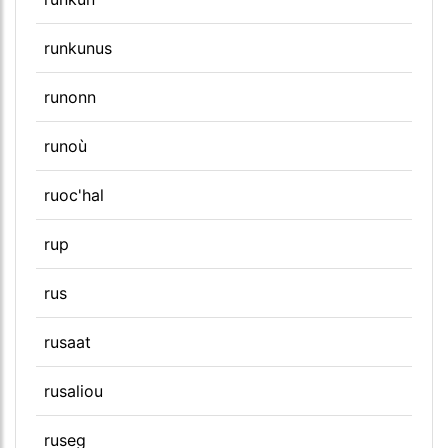
runkunus
runonn
runoù
ruoc'hal
rup
rus
rusaat
rusaliou
ruseg