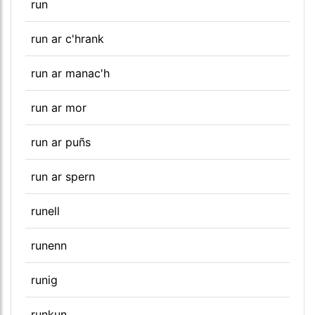
run
run ar c'hrank
run ar manac'h
run ar mor
run ar puñs
run ar spern
runell
runenn
runig
runkun