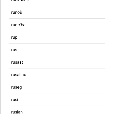
runoù
ruoc'hal
rup
rus
rusaat
rusaliou
ruseg
rusi
rusian