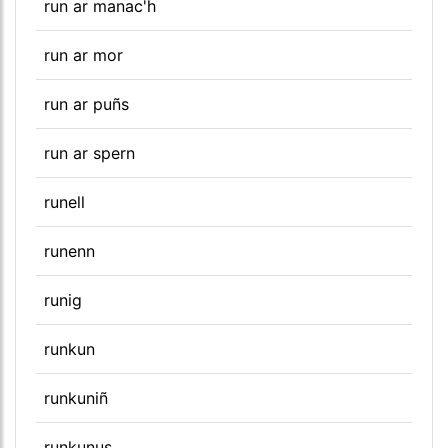
run ar manac'h
run ar mor
run ar puñs
run ar spern
runell
runenn
runig
runkun
runkuniñ
runkunus