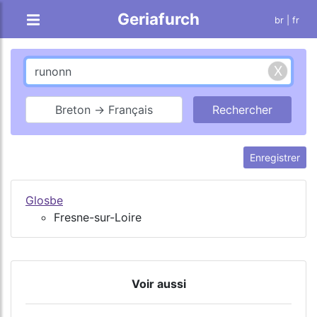
Geriafurch
br
| fr
Breton → Français
Enregistrer
Glosbe
Fresne-sur-Loire
Voir aussi