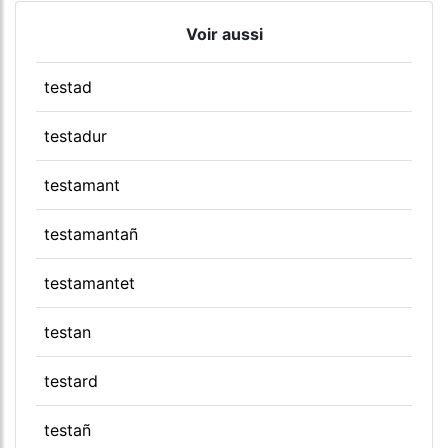
Voir aussi
testad
testadur
testamant
testamantañ
testamantet
testan
testard
testañ