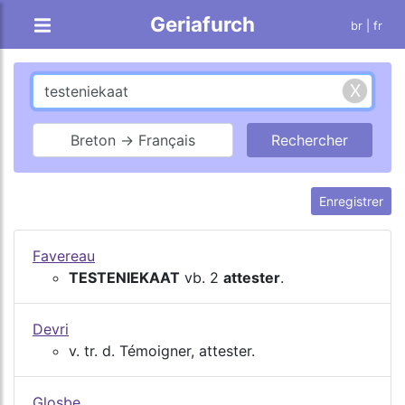
Geriafurch
br
| fr
Breton → Français
Enregistrer
Favereau
TESTENIEKAAT
vb. 2
attester
.
Devri
v. tr. d. Témoigner, attester.
Glosbe