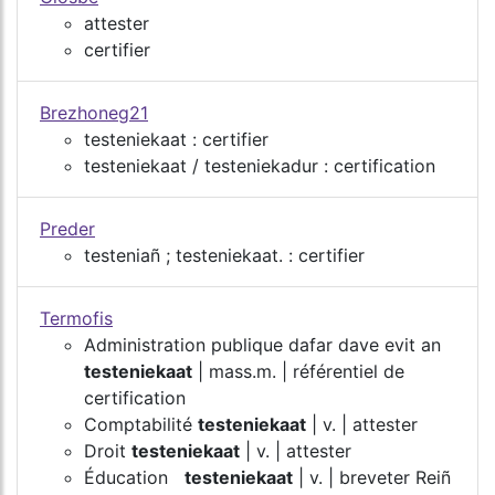
attester
certifier
Brezhoneg21
testeniekaat : certifier
testeniekaat / testeniekadur : certification
Preder
testeniañ ; testeniekaat. : certifier
Termofis
Administration publique dafar dave evit an
testeniekaat
| mass.m. | référentiel de
certification
Comptabilité
testeniekaat
| v. | attester
Droit
testeniekaat
| v. | attester
Éducation
testeniekaat
| v. | breveter Reiñ