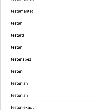
testamantet
testan
testard
testañ
testenabez
testeni
testenian
testeniañ
testeniekadur